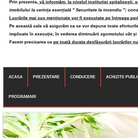
Prin prezenta,
vă informăm, la nivelul instituției spitalicești, 
imobilului la cerința esențială ″ Securitate la incendiu ″; const
Lucrările mai sus menționate vor fi executate pe întreaga per
Pe această cale vă asigurăm ca se vor depune toate eforturile 
implicate în execuție, în vederea diminuării zgomotului cât și
Facem precizarea ca
pe toată durata desfășurării lucrărilor nu
ACASA
PREZENTARE
CONDUCERE
ACHIZITII PUBL
PROGRAMARI