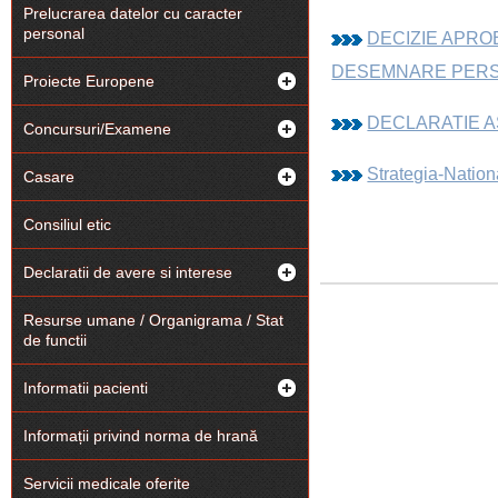
Prelucrarea datelor cu caracter
personal
DECIZIE APRO
DESEMNARE PER
Proiecte Europene
DECLARATIE A
Concursuri/Examene
Strategia-Natio
Casare
Consiliul etic
Declaratii de avere si interese
Resurse umane / Organigrama / Stat
de functii
Informatii pacienti
Informații privind norma de hrană
Servicii medicale oferite