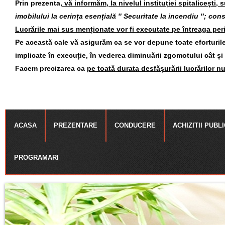
Prin prezenta,
vă informăm, la nivelul instituției spitalicești, 
imobilului la cerința esențială ″ Securitate la incendiu ″; const
Lucrările mai sus menționate vor fi executate pe întreaga per
Pe această cale vă asigurăm ca se vor depune toate eforturile 
implicate în execuție, în vederea diminuării zgomotului cât și
Facem precizarea ca
pe toată durata desfășurării lucrărilor nu
ACASA
PREZENTARE
CONDUCERE
ACHIZITII PUBL
PROGRAMARI