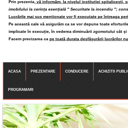
Prin prezenta,
vă informăm, la nivelul instituției spitalicești, 
imobilului la cerința esențială ″ Securitate la incendiu ″; const
Lucrările mai sus menționate vor fi executate pe întreaga per
Pe această cale vă asigurăm ca se vor depune toate eforturile 
implicate în execuție, în vederea diminuării zgomotului cât și
Facem precizarea ca
pe toată durata desfășurării lucrărilor nu
ACASA
PREZENTARE
CONDUCERE
ACHIZITII PUBL
PROGRAMARI