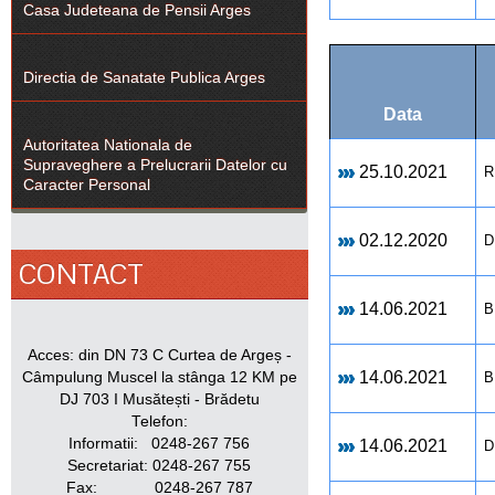
Casa Judeteana de Pensii Arges
Directia de Sanatate Publica Arges
Data
Autoritatea Nationala de
Supraveghere a Prelucrarii Datelor cu
25.10.2021
R
Caracter Personal
02.12.2020
D
CONTACT
14.06.2021
B
Acces: din DN 73 C Curtea de Argeș -
14.06.2021
Câmpulung Muscel la stânga 12 KM pe
B
DJ 703 I Musătești - Brădetu
Telefon:
Informatii: 0248-267 756
14.06.2021
D
Secretariat: 0248-267 755
Fax: 0248-267 787