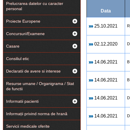
Prelucrarea datelor cu caracter
personal
Data
Proiecte Europene
25.10.2021
R
Concursuri/Examene
02.12.2020
D
Casare
Consiliul etic
14.06.2021
B
Declaratii de avere si interese
14.06.2021
B
Resurse umane / Organigrama / Stat
de functii
14.06.2021
D
Informatii pacienti
Informații privind norma de hrană
14.06.2021
D
Servicii medicale oferite