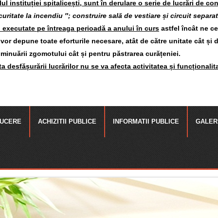
l instituției spitalicești, sunt în derulare o serie de lucrări de con
curitate la incendiu ″; construire sală de vestiare și circuit separat
i executate pe întreaga perioadă a anului în curs
astfel încât ne c
or depune toate eforturile necesare, atât de către unitate cât și 
iminuării zgomotului cât și pentru păstrarea curățeniei.
a desfășurării lucrărilor nu se va afecta activitatea și funcționalit
UCERE
ACHIZITII PUBLICE
INFORMATII PUBLICE
GALER