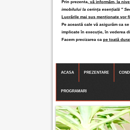
Prin prezenta,
vă informăm, la nivelu
imobilului la cerința esențială ″ Se
Lucrările mai sus menționate vor f
Pe această cale vă asigurăm ca se v
implicate în execuție, în vederea d
Facem precizarea ca
pe toată durat
ACASA
PREZENTARE
COND
PROGRAMARI