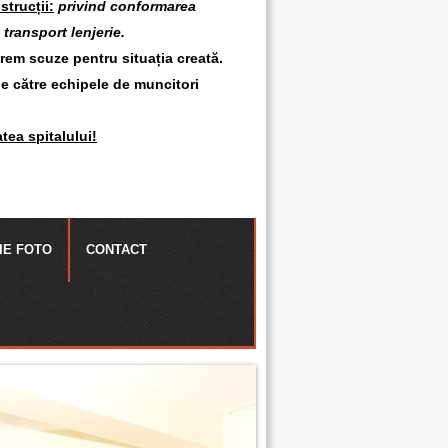
strucții:
privind conformarea
 transport lenjerie.
erem scuze pentru situația creată.
de către echipele de muncitori
atea spitalului!
IE FOTO
CONTACT