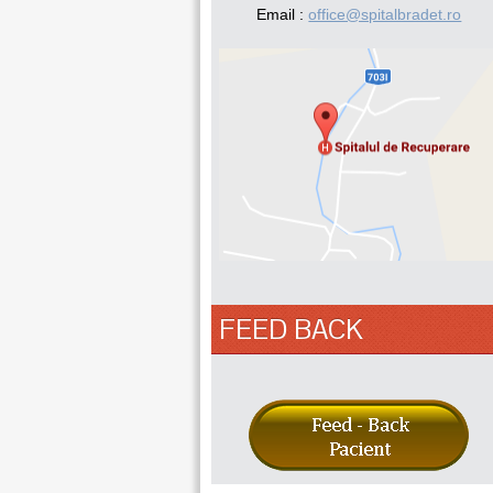
Email :
office@spitalbradet.ro
FEED BACK